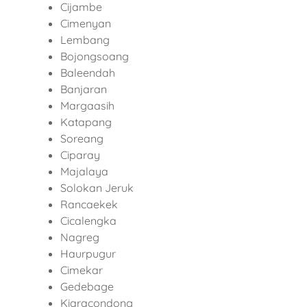
Cijambe
Cimenyan
Lembang
Bojongsoang
Baleendah
Banjaran
Margaasih
Katapang
Soreang
Ciparay
Majalaya
Solokan Jeruk
Rancaekek
Cicalengka
Nagreg
Haurpugur
Cimekar
Gedebage
Kiaracondong