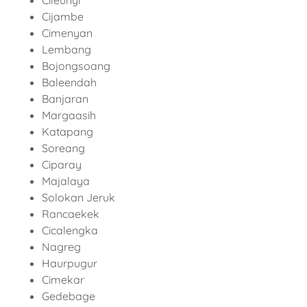
Cileunyi
Cijambe
Cimenyan
Lembang
Bojongsoang
Baleendah
Banjaran
Margaasih
Katapang
Soreang
Ciparay
Majalaya
Solokan Jeruk
Rancaekek
Cicalengka
Nagreg
Haurpugur
Cimekar
Gedebage